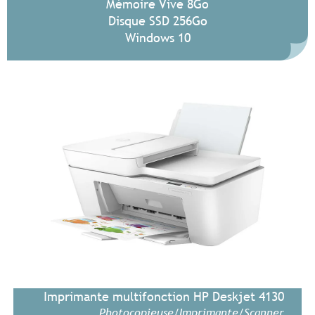
Mémoire Vive 8Go
Disque SSD 256Go
Windows 10
Imprimante multifonction HP Deskjet 4130
Photocopieuse/Imprimante/Scanner